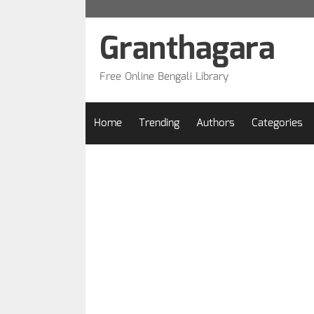
Skip
to
Granthagara
content
Free Online Bengali Library
Home
Trending
Authors
Categories