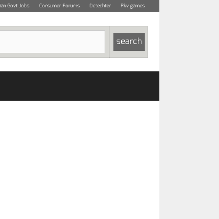
dian Govt Jobs
Consumer Forums
Detechter
Pkv games