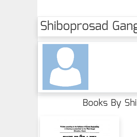
Shiboprosad Gangop
Books By Shib