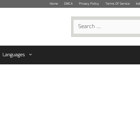
Home
DMCA
Privacy Policy
Terms Of Service
In
Search
for:
Languages