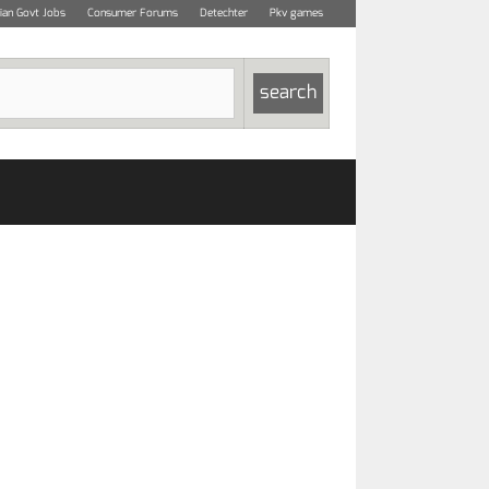
dian Govt Jobs
Consumer Forums
Detechter
Pkv games