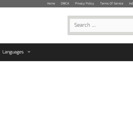
Home
DMCA
Privacy Policy
Terms Of Service
In
Search
for:
Languages