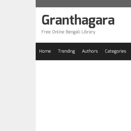
Skip
to
Granthagara
content
Free Online Bengali Library
Home
Trending
Authors
Categories