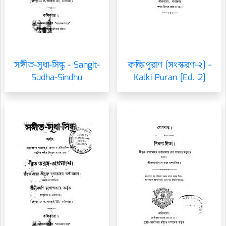
সঙ্গীত-সুধা-সিন্ধু - Sangit-
কল্কিপুরাণ [সংস্করণ-২] -
Sudha-Sindhu
Kalki Puran [Ed. 2]