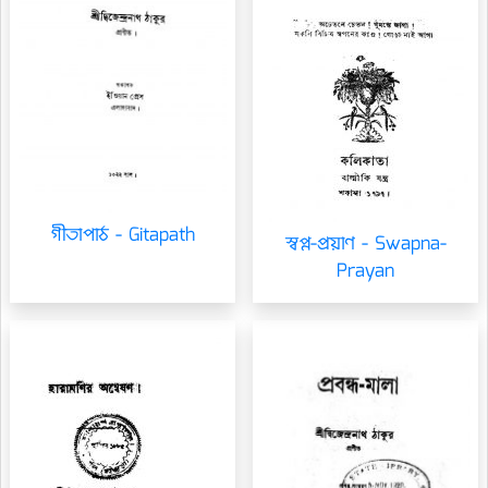
গীতাপাঠ - Gitapath
স্বপ্ন-প্রয়াণ - Swapna-
Prayan