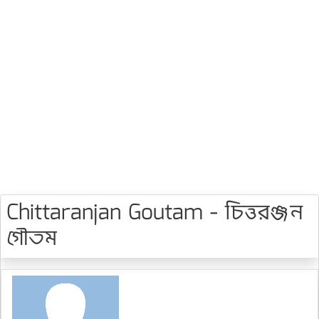
Chittaranjan Goutam - চিত্তরঞ্জন
গৌতম