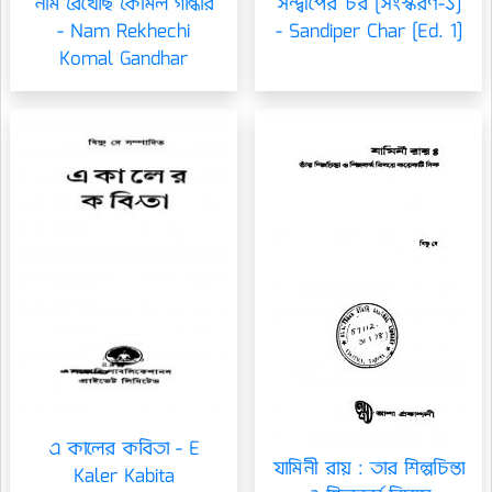
নাম রেখেছি কোমল গান্ধার
সন্দ্বীপের চর [সংস্করণ-১]
- Nam Rekhechi
- Sandiper Char [Ed. 1]
Komal Gandhar
এ কালের কবিতা - E
যামিনী রায় : তার শিল্পচিন্তা
Kaler Kabita