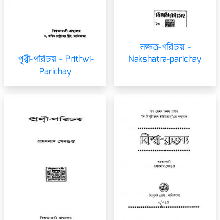
নক্ষত্র-পরিচয় -
Nakshatra-parichay
পৃথ্বী-পরিচয় - Prithwi-
Parichay