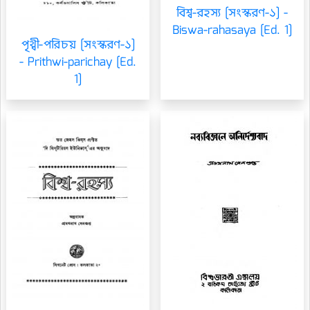
বিশ্ব-রহস্য [সংস্করণ-১] -
Biswa-rahasaya [Ed. 1]
পৃথ্বী-পরিচয় [সংস্করণ-১]
- Prithwi-parichay [Ed.
1]