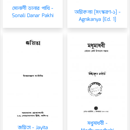
সোনালী ডানার পাখি -
অগ্নিকন্যা [সংস্করণ-১] -
Sonali Danar Pakhi
Agnikanya [Ed. 1]
মধুমাধবী -
জয়িতা - Jayita