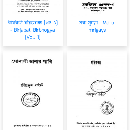
বীর্যবতী বীরভোগ্যা [খণ্ড-১]
মরু-মৃগয়া - Maru-
- Birjabati Birbhogya
mrigaya
[Vol. 1]