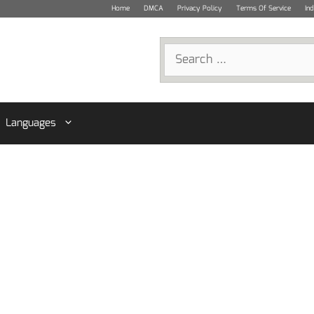
Home
DMCA
Privacy Policy
Terms Of Service
In
Search
for:
Languages