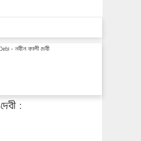
Debi - নবীন কালী দেবী
দেবী :