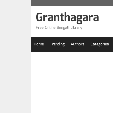
Skip
to
Granthagara
content
Free Online Bengali Library
Home
Trending
Authors
Categories