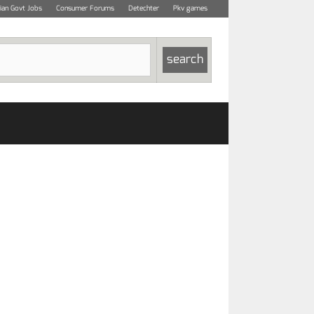
dian Govt Jobs
Consumer Forums
Detechter
Pkv games