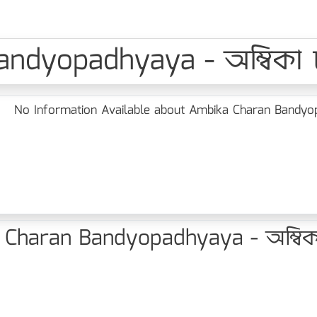
dyopadhyaya - অম্বিকা চরণ
No Information Available about Ambika Charan Bandyopadh
haran Bandyopadhyaya - অম্বিকা চর