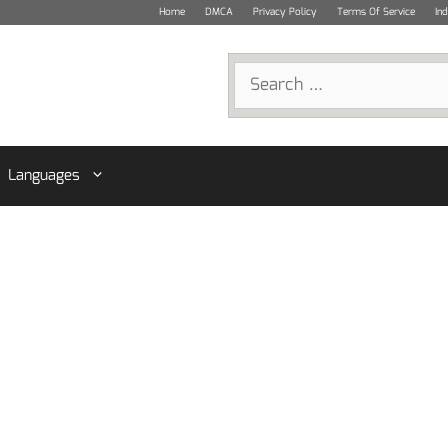
Home
DMCA
Privacy Policy
Terms Of Service
In
Search
for:
Languages