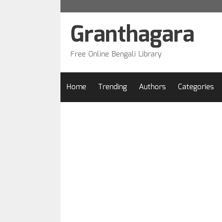
Skip
to
Granthagara
content
Free Online Bengali Library
Home
Trending
Authors
Categories