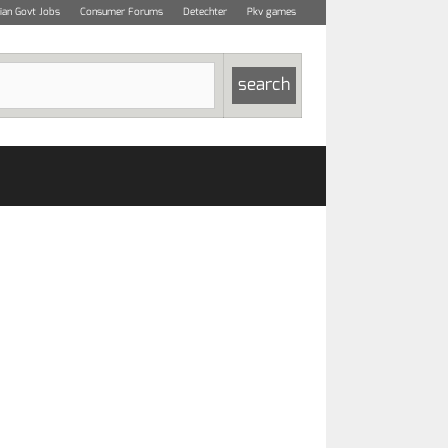
dian Govt Jobs
Consumer Forums
Detechter
Pkv games