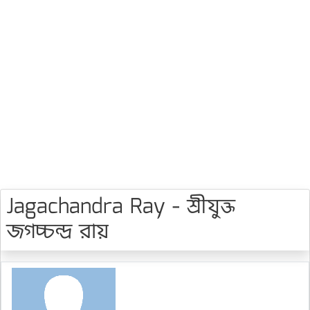
Jagachandra Ray - শ্রীযুক্ত
জগচ্চন্দ্র রায়