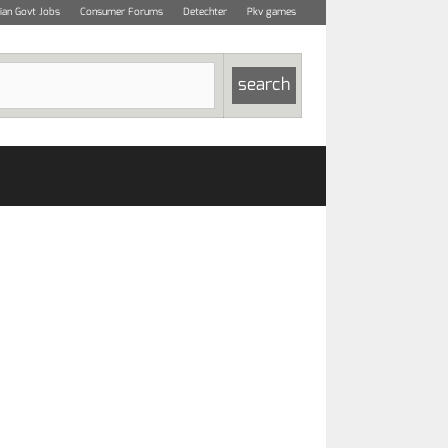
dian Govt Jobs
Consumer Forums
Detechter
Pkv games