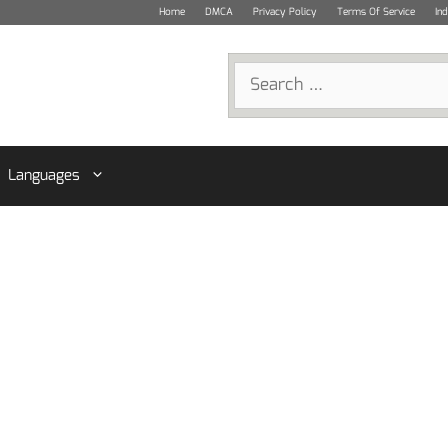
Home
DMCA
Privacy Policy
Terms Of Service
In
Search
for:
Languages