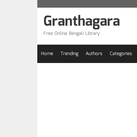
Skip
to
Granthagara
content
Free Online Bengali Library
Home
Trending
Authors
Categories