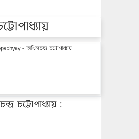
টোপাধ্যায়
dhyay - অখিলচন্দ্র চট্টোপাধ্যায়
র চট্টোপাধ্যায় :