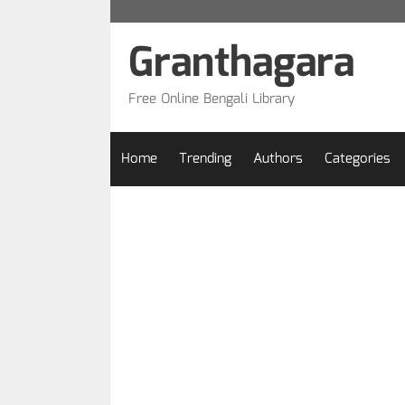
Skip
to
Granthagara
content
Free Online Bengali Library
Home
Trending
Authors
Categories