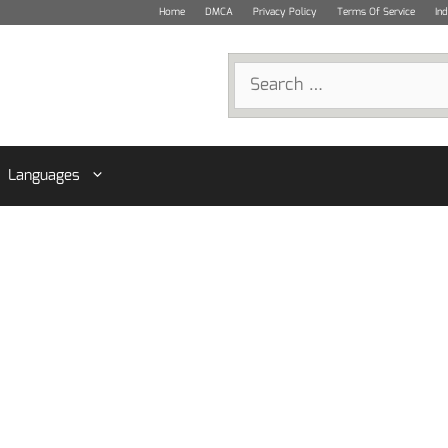
Home
DMCA
Privacy Policy
Terms Of Service
In
Search
for:
Languages