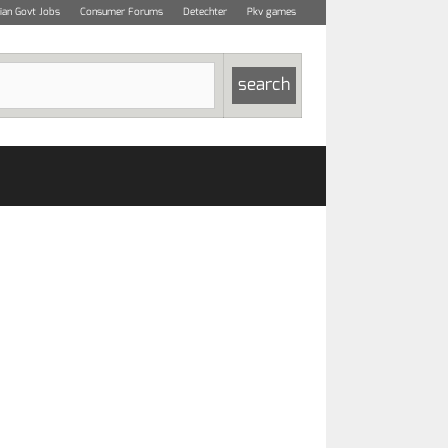
dian Govt Jobs
Consumer Forums
Detechter
Pkv games