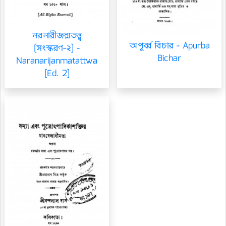
নরনারীজন্মতত্ত্ব
অপূর্ব্ব বিচার - Apurba
[সংস্করণ-২] -
Bichar
Naranarijanmatattwa
[Ed. 2]