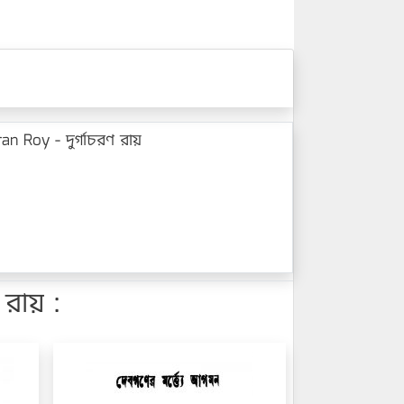
 Roy - দুর্গাচরণ রায়
রায় :