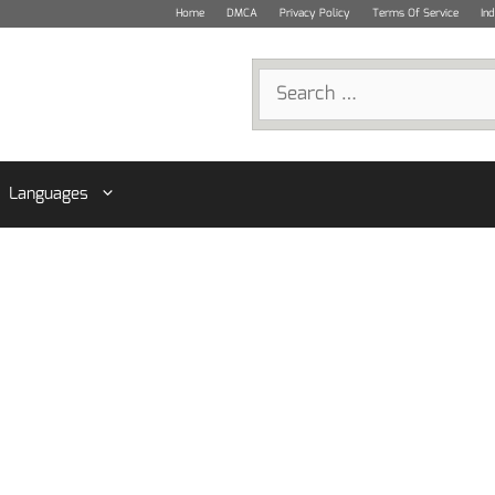
Home
DMCA
Privacy Policy
Terms Of Service
In
Search
for:
Languages