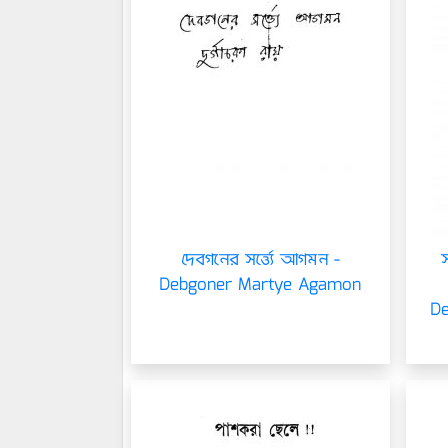
দেবগনের সর্ত্ত্যে আগমন -
স
Debgoner Martye Agamon
D