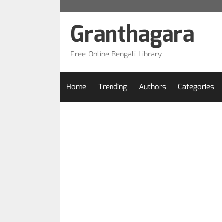
Skip
to
Granthagara
content
Free Online Bengali Library
Home
Trending
Authors
Categories