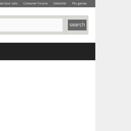
dian Govt Jobs
Consumer Forums
Detechter
Pkv games