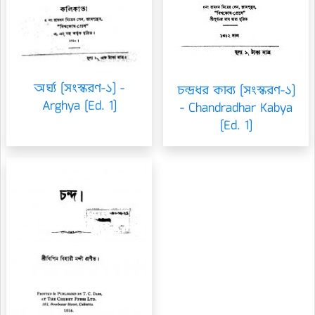
অর্ঘ্য [সংস্করণ-১] -
চন্দ্রধর কাব্য [সংস্করণ-১]
Arghya [Ed. 1]
- Chandradhar Kabya
[Ed. 1]