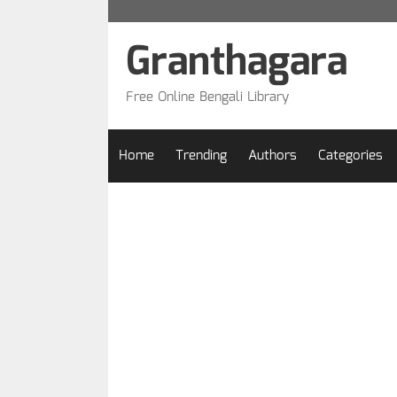
Skip
to
Granthagara
content
Free Online Bengali Library
Home
Trending
Authors
Categories