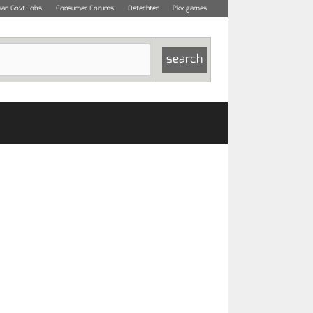
dian Govt Jobs
Consumer Forums
Detechter
Pkv games