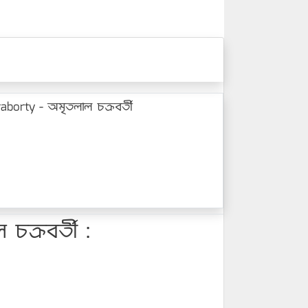
borty - অমৃতলাল চক্রবর্তী
ক্রবর্তী :