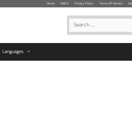
Home
DMCA
Privacy Policy
Terms Of Service
In
Search
for:
Languages