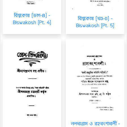
বিশ্বকোষ [ভাগ-৪] -
বিশ্বকোষ [খণ্ড-৫] -
Biswakosh [Pt. 4]
Biswakosh [Pt. 5]
নলধাগ্রাম ও রহবংশাবলী -