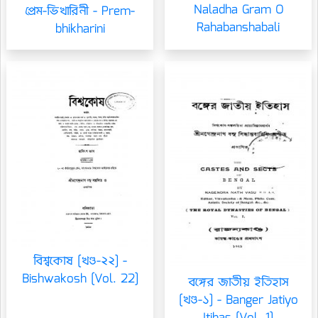
Naladha Gram O
প্রেম-ভিখারিনী - Prem-
Rahabanshabali
bhikharini
বিশ্বকোষ [খণ্ড-২২] -
Bishwakosh [Vol. 22]
বঙ্গের জাতীয় ইতিহাস
[খণ্ড-১] - Banger Jatiyo