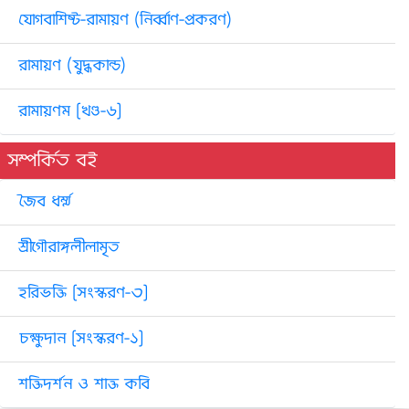
যোগবাশিষ্ট-রামায়ণ (নির্ব্বাণ-প্রকরণ)
রামায়ণ (যুদ্ধকান্ড)
রামায়ণম [খণ্ড-৬]
সম্পর্কিত বই
জৈব ধর্ম্ম
শ্রীগৌরাঙ্গলীলামৃত
হরিভক্তি [সংস্করণ-৩]
চক্ষুদান [সংস্করণ-১]
শক্তিদর্শন ও শাক্ত কবি