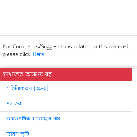
For Complaints/Suggesstions related to this material,
please click
Here
লেখকের অন্যান্য বই
শান্তিনিকেতন [খণ্ড-৫]
পলাতক
ভারতপথিক রামমোহন রায়
জীবন স্মৃতি