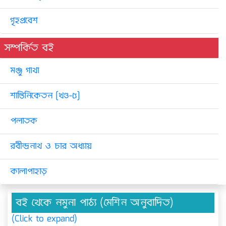
গৃহপ্রবেশ
সম্পর্কিত বই
মঞ্জু গাথা
শান্তিনিকেতন [খণ্ড-৫]
পলাতক
রবীন্দ্রনাথ ও চার অধ্যায়
কালাপাহাড়
বই থেকে নমুনা পাঠ্য (মেশিন অনুবাদিত)
(Click to expand)