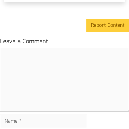
Report Content
Leave a Comment
Comment
Name