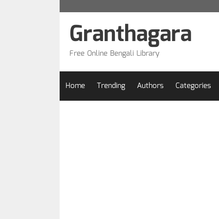
Skip
to
Granthagara
content
Free Online Bengali Library
Home
Trending
Authors
Categories