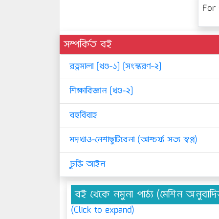
For 
সম্পর্কিত বই
রত্নমালা [খণ্ড-১] [সংস্করণ-২]
শিক্ষাবিজ্ঞান [খণ্ড-২]
বহুবিবাহ
মদখাও-নেশাছুটিবেনা (আশ্চর্য্য সত্য স্বপ্ন)
চুক্তি আইন
বই থেকে নমুনা পাঠ্য (মেশিন অনুবাদ
(Click to expand)