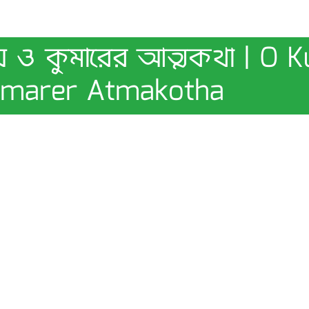
য় ও কুমারের আত্মকথা | O 
umarer Atmakotha