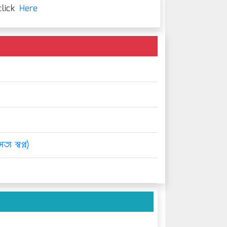
lick
Here
্য স্বপ্ন)