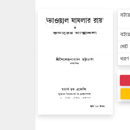
বইয়
বইয
মোট প
ধরণ