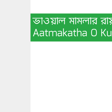
ভাওয়াল মামলার রা
Aatmakatha O K