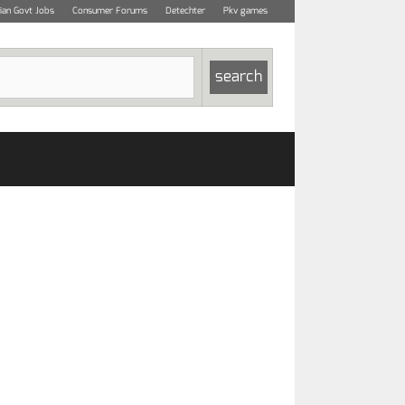
dian Govt Jobs
Consumer Forums
Detechter
Pkv games