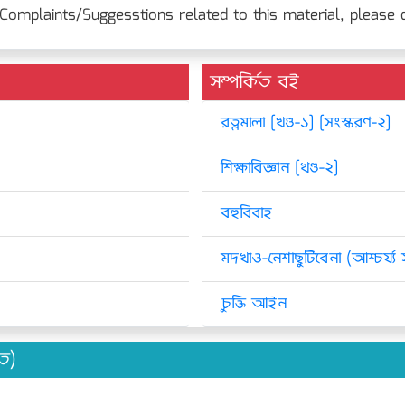
Complaints/Suggesstions related to this material, please c
সম্পর্কিত বই
রত্নমালা [খণ্ড-১] [সংস্করণ-২]
শিক্ষাবিজ্ঞান [খণ্ড-২]
বহুবিবাহ
মদখাও-নেশাছুটিবেনা (আশ্চর্য্য সত
চুক্তি আইন
িত)