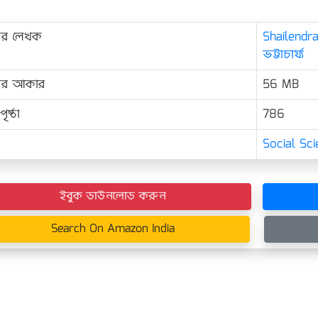
ের লেখক
Shailendra
ভট্টাচার্য্য
়ের আকার
56 MB
ৃষ্ঠা
786
Social Sc
ইবুক ডাউনলোড করুন
Search On Amazon India