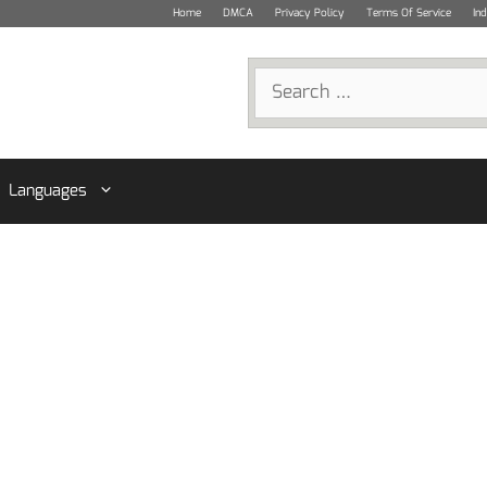
Home
DMCA
Privacy Policy
Terms Of Service
In
Search
for:
Languages