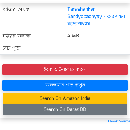
বইয়ের লেখক
Tarashankar
Bandyopadhyay - তারাশঙ্কর
বন্দ্যোপাধ্যায়
বইয়ের আকার
4 MB
মোট পৃষ্ঠা
ইবুক ডাউনলোড করুন
অনলাইনে পড়ে দেখুন
Search On Amazon India
Search On Daraz BD
Ebook Source