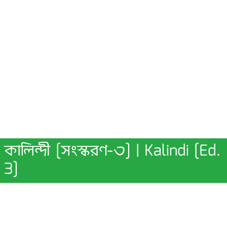
কালিন্দী [সংস্করণ-৩] | Kalindi [Ed.
3]