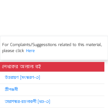
For Complaints/Suggesstions related to this material,
please click
Here
লেখকের অন্যান্য বই
উত্তরায়ণ [সংস্করণ-৩]
শ্রীপঞ্চমী
তারাশঙ্কর-রচনাবলী [খণ্ড-৩]