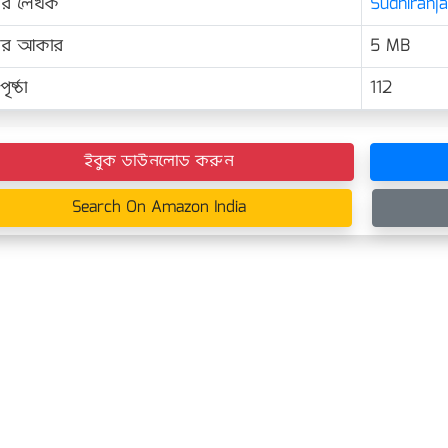
ের লেখক
Sudhiranja
়ের আকার
5 MB
ৃষ্ঠা
112
ইবুক ডাউনলোড করুন
Search On Amazon India