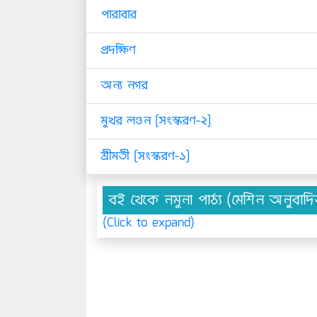
পারাবার
প্রদক্ষিণ
অন্য নগর
মুখর লণ্ডন [সংস্করণ-২]
শ্রীমতী [সংস্করণ-১]
বই থেকে নমুনা পাঠ্য (মেশিন অনুবাদ
(Click to expand)