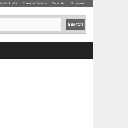
dian Govt Jobs
Consumer Forums
Detechter
Pkv games