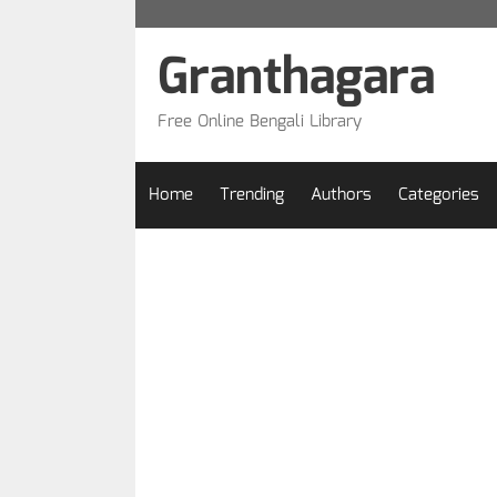
Skip
to
Granthagara
content
Free Online Bengali Library
Home
Trending
Authors
Categories