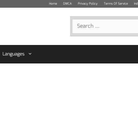
Home
DMCA
Privacy Policy
Terms Of Service
In
Search
for:
Languages