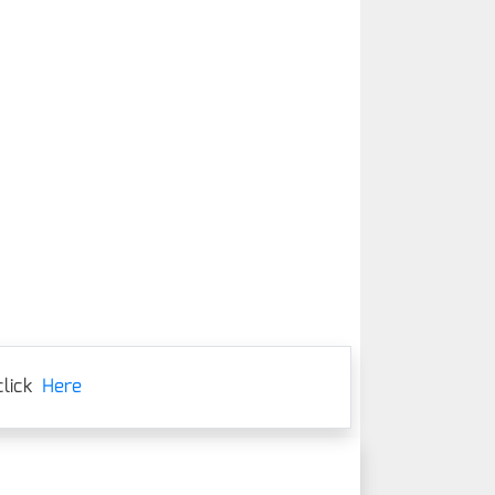
lick
Here