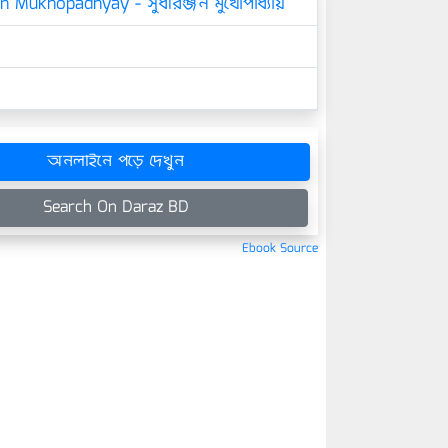
n Mukhopadhyay - সুধীরঞ্জন মুখোপাধ্যায়
অনলাইনে পড়ে দেখুন
Search On Daraz BD
Ebook Source