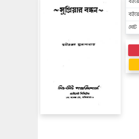
বইয়
বইয
মোট প