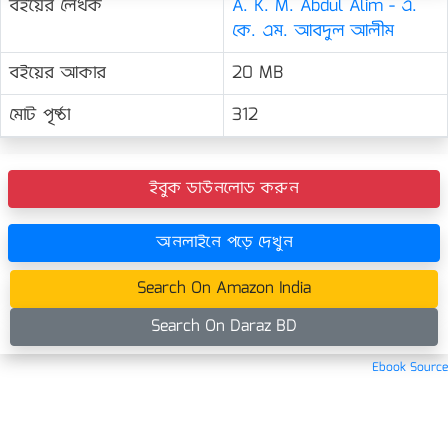
বইয়ের লেখক
A. K. M. Abdul Alim - এ.
কে. এম. আবদুল আলীম
বইয়ের আকার
20 MB
মোট পৃষ্ঠা
312
ইবুক ডাউনলোড করুন
অনলাইনে পড়ে দেখুন
Search On Amazon India
Search On Daraz BD
Ebook Source