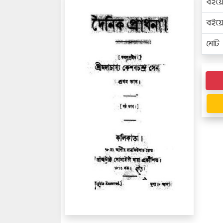
বইয়
বইয
মোট প