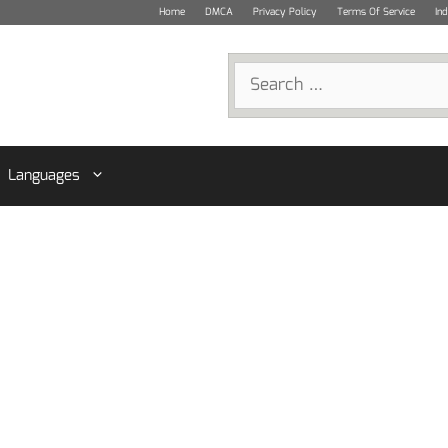
Home
DMCA
Privacy Policy
Terms Of Service
In
Search
for:
Languages