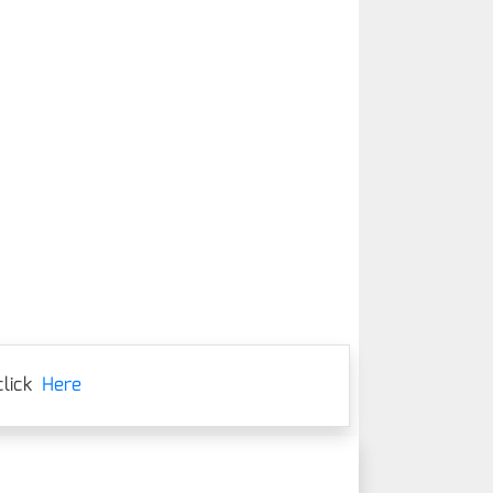
lick
Here