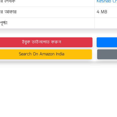
ের লেখক
Keshab Cha
়ের আকার
4 MB
ৃষ্ঠা
ইবুক ডাউনলোড করুন
Search On Amazon India