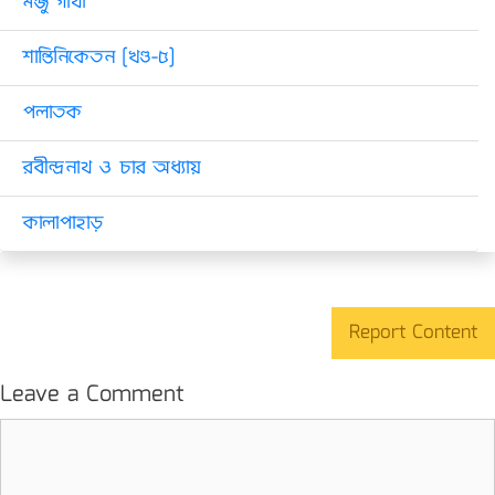
মঞ্জু গাথা
শান্তিনিকেতন [খণ্ড-৫]
পলাতক
রবীন্দ্রনাথ ও চার অধ্যায়
কালাপাহাড়
Report Content
Leave a Comment
Comment