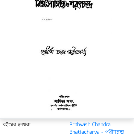
বইয়ের লেখক
Prithwish Chandra
Bhattacharya - পৃথ্বীশচন্দ্র