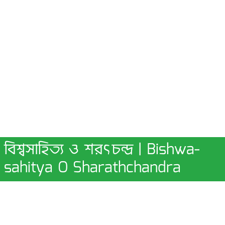
বিশ্বসাহিত্য ও শরৎচন্দ্র | Bishwa-
sahitya O Sharathchandra