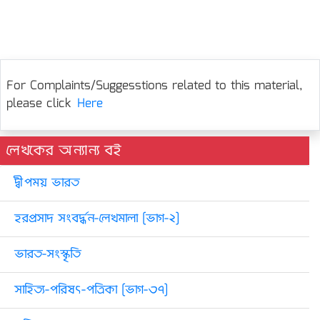
For Complaints/Suggesstions related to this material,
please click
Here
লেখকের অন্যান্য বই
দ্বীপময় ভারত
হরপ্রসাদ সংবর্দ্ধন-লেখমালা [ভাগ-২]
ভারত-সংস্কৃতি
সাহিত্য-পরিষৎ-পত্রিকা [ভাগ-৩৭]