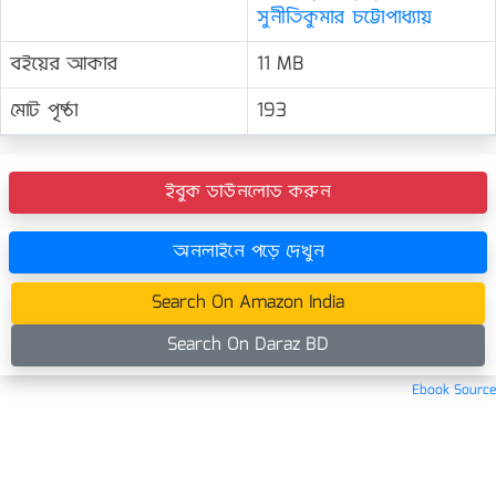
সুনীতিকুমার চট্টোপাধ্যায়
বইয়ের আকার
11 MB
মোট পৃষ্ঠা
193
ইবুক ডাউনলোড করুন
অনলাইনে পড়ে দেখুন
Search On Amazon India
Search On Daraz BD
Ebook Source