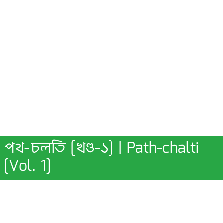
পথ-চলতি [খণ্ড-১] | Path-chalti
[Vol. 1]