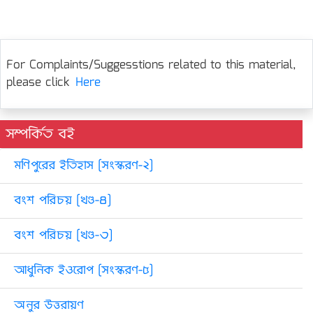
For Complaints/Suggesstions related to this material,
please click
Here
সম্পর্কিত বই
মণিপুরের ইতিহাস [সংস্করণ-২]
বংশ পরিচয় [খণ্ড-৪]
বংশ পরিচয় [খণ্ড-৩]
আধুনিক ইওরোপ [সংস্করণ-৫]
অনুর উত্তরায়ণ