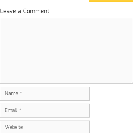
Leave a Comment
Comment
Name
Email
Website