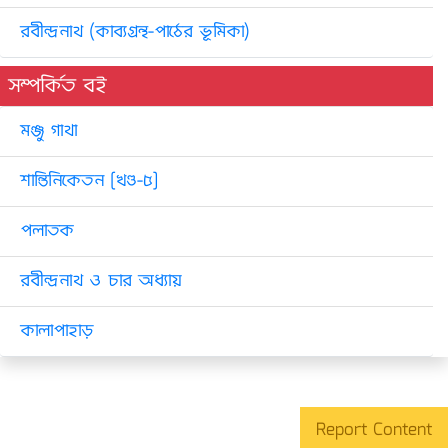
রবীন্দ্রনাথ (কাব্যগ্রন্থ-পাঠের ভূমিকা)
সম্পর্কিত বই
মঞ্জু গাথা
শান্তিনিকেতন [খণ্ড-৫]
পলাতক
রবীন্দ্রনাথ ও চার অধ্যায়
কালাপাহাড়
Report Content