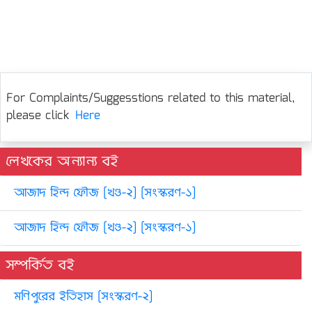
For Complaints/Suggesstions related to this material,
please click
Here
লেখকের অন্যান্য বই
আজাদ হিন্দ ফৌজ [খণ্ড-২] [সংস্করণ-১]
আজাদ হিন্দ ফৌজ [খণ্ড-২] [সংস্করণ-১]
সম্পর্কিত বই
মণিপুরের ইতিহাস [সংস্করণ-২]