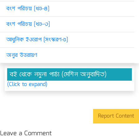
বংশ পরিচয় [খণ্ড-৪]
বংশ পরিচয় [খণ্ড-৩]
আধুনিক ইওরোপ [সংস্করণ-৫]
অনুর উত্তরায়ণ
বই থেকে নমুনা পাঠ্য (মেশিন অনুবাদিত)
(Click to expand)
Report Content
Leave a Comment