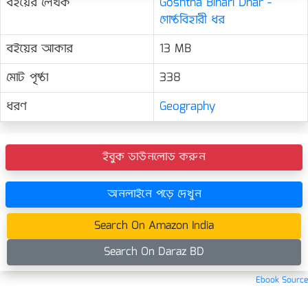
বইয়ের লেখক
Goshtha Bihari Dhar -
গোষ্ঠবিহারী ধর
বইয়ের আকার
13 MB
মোট পৃষ্ঠা
338
ধরণ
Geography
ইবুক ডাউনলোড করুন
অনলাইনে পড়ে দেখুন
Search On Amazon India
Search On Daraz BD
Ebook Source