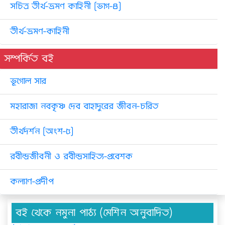
সচিত্র তীর্থ-ভ্রমণ কাহিনী [ভাগ-৪]
তীর্থ-ভ্রমণ-কাহিনী
সম্পর্কিত বই
ভূগোল সার
মহারাজা নবকৃষ্ণ দেব বাহাদুরের জীবন-চরিত
তীর্থদর্শন [অংশ-৫]
রবীন্দ্রজীবনী ও রবীন্দ্রসাহিত্য-প্রবেশক
কল্যাণ-প্রদীপ
বই থেকে নমুনা পাঠ্য (মেশিন অনুবাদিত)