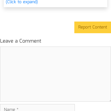
(Click to expand)
Report Content
Leave a Comment
Comment
Name