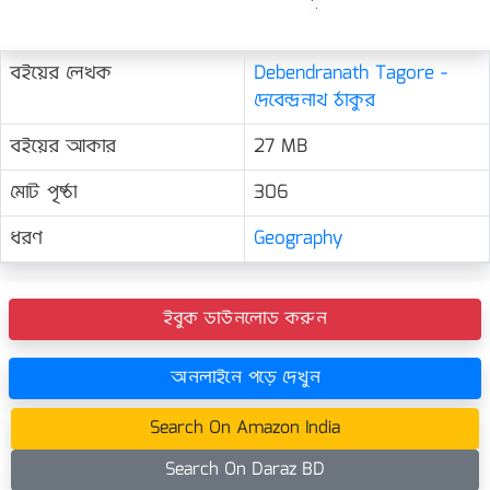
বইয়ের লেখক
Debendranath Tagore -
দেবেন্দ্রনাথ ঠাকুর
বইয়ের আকার
27 MB
মোট পৃষ্ঠা
306
ধরণ
Geography
ইবুক ডাউনলোড করুন
অনলাইনে পড়ে দেখুন
Search On Amazon India
Search On Daraz BD