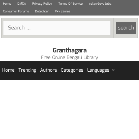
Skip
Home
DMCA
Privacy Policy
Terms Of Service
Indian Govt Jobs
to
Consumer Forums
Detechter
Pkv games
content
Search
for:
Granthagara
Free Online Bengali Library
Home
Trending
Authors
Categories
Languages