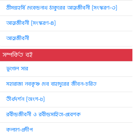
শ্রীমন্মহর্ষি দেবেন্দ্রনাথ ঠাকুরের আত্মজীবনী [সংস্করণ-৩]
আত্মজীবনী [সংস্করণ-৪]
আত্মজীবনী
সম্পর্কিত বই
ভূগোল সার
মহারাজা নবকৃষ্ণ দেব বাহাদুরের জীবন-চরিত
তীর্থদর্শন [অংশ-৫]
রবীন্দ্রজীবনী ও রবীন্দ্রসাহিত্য-প্রবেশক
কল্যাণ-প্রদীপ