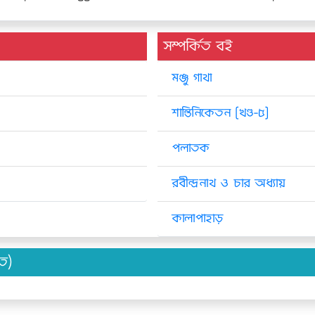
সম্পর্কিত বই
মঞ্জু গাথা
শান্তিনিকেতন [খণ্ড-৫]
পলাতক
রবীন্দ্রনাথ ও চার অধ্যায়
কালাপাহাড়
িত)