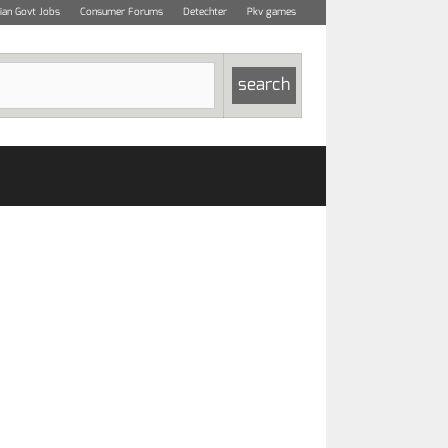
dian Govt Jobs
Consumer Forums
Detechter
Pkv games