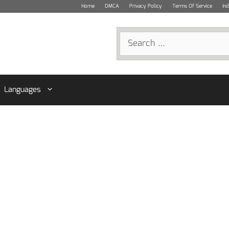
Home
DMCA
Privacy Policy
Terms Of Service
In
Search
for:
Languages