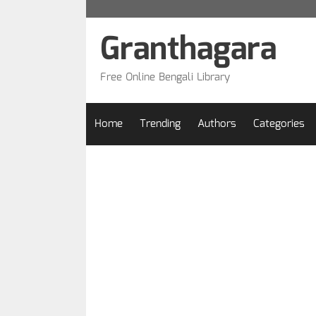
Skip
to
Granthagara
content
Free Online Bengali Library
Home
Trending
Authors
Categories