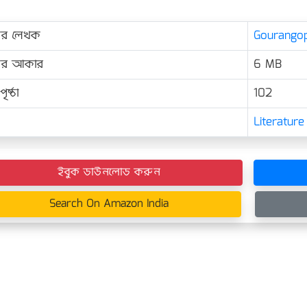
ের লেখক
Gourangopa
়ের আকার
6 MB
ৃষ্ঠা
102
Literature
ইবুক ডাউনলোড করুন
Search On Amazon India