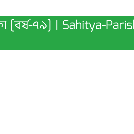
কা [বর্ষ-৭৯] | Sahitya-Pari