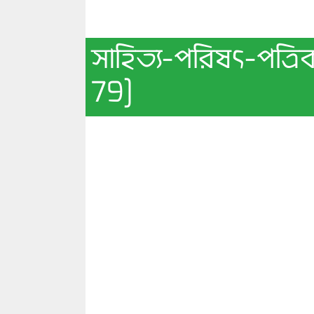
সাহিত্য-পরিষৎ-পত্রি
79]