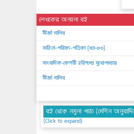
লেখকের অন্যান্য বই
মীর্জা গালিব
সাহিত্য-পরিষৎ-পত্রিকা [খণ্ড-৮০]
সাংবাদিক-কেশরী হরিশ্চন্দ্র মুখোপাধ্যায়
মীর্জা গালিব
বই থেকে নমুনা পাঠ্য (মেশিন অনুবাদ
(Click to expand)