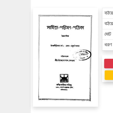
বইয়
বইয
মোট প
ধরণ