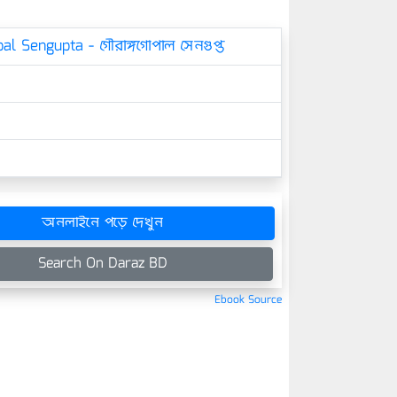
l Sengupta - গৌরাঙ্গগোপাল সেনগুপ্ত
অনলাইনে পড়ে দেখুন
Search On Daraz BD
Ebook Source