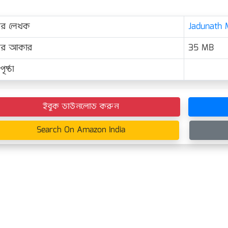
ের লেখক
Jadunath M
়ের আকার
35 MB
ৃষ্ঠা
ইবুক ডাউনলোড করুন
Search On Amazon India