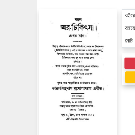
বইয়
বইয
মোট প