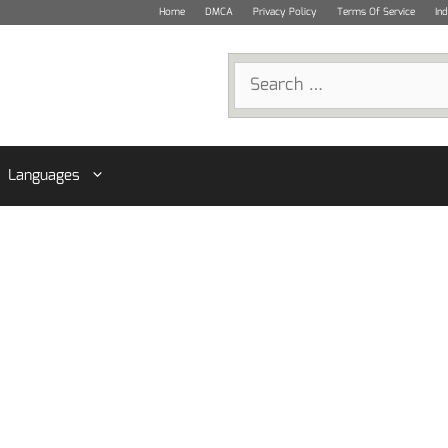
Home
DMCA
Privacy Policy
Terms Of Service
In
Search
for:
Languages