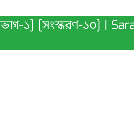
ভাগ-১] [সংস্করণ-১০] | Sar