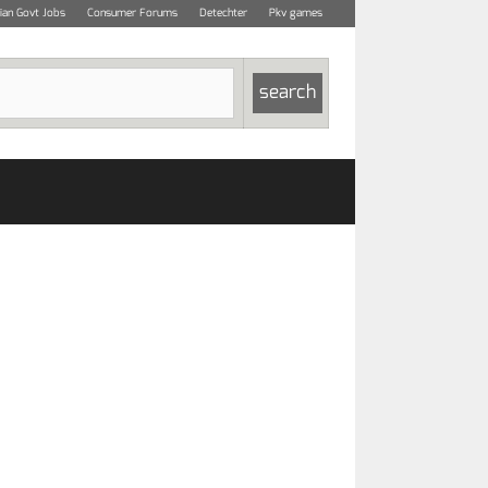
dian Govt Jobs
Consumer Forums
Detechter
Pkv games