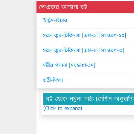
লেখকের অন্যান্য বই
উদ্ভিদ-বিচার
সরল জ্বর-চিকিৎসা [ভাগ-১] [সংস্করণ-১০]
সরল জ্বর-চিকিৎসা [ভাগ-২] [সংস্করণ-৩]
শরীর পালনা [সংস্করণ-১৭]
ধাত্রী-শিক্ষা
বই থেকে নমুনা পাঠ্য (মেশিন অনুবাদ
(Click to expand)