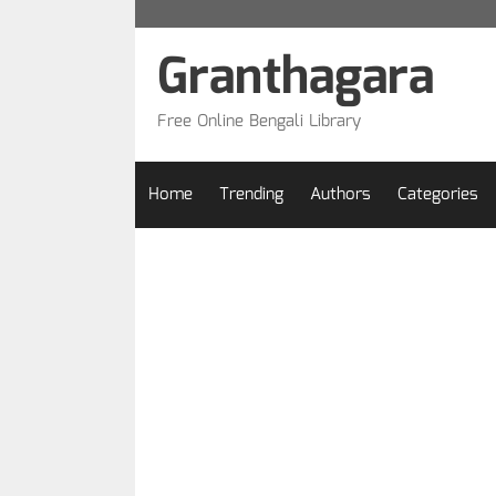
Skip
to
Granthagara
content
Free Online Bengali Library
Home
Trending
Authors
Categories