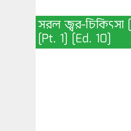
সরল জ্বর-চিকিৎসা [
[Pt. 1] [Ed. 10]