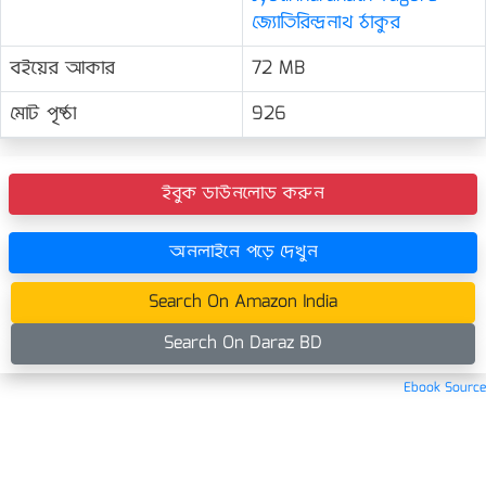
জ্যোতিরিন্দ্রনাথ ঠাকুর
বইয়ের আকার
72 MB
মোট পৃষ্ঠা
926
ইবুক ডাউনলোড করুন
অনলাইনে পড়ে দেখুন
Search On Amazon India
Search On Daraz BD
Ebook Source