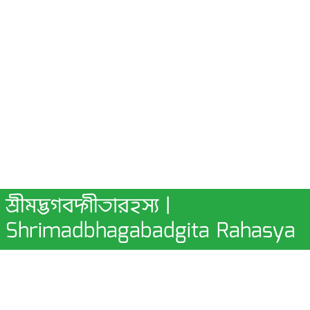
শ্রীমদ্ভগবদ্গীতারহস্য |
Shrimadbhagabadgita Rahasya