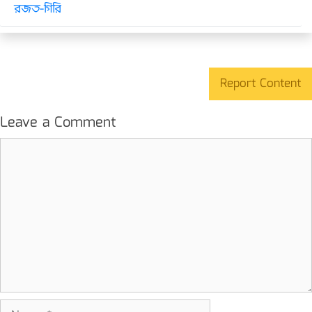
রজত-গিরি
Report Content
Leave a Comment
Comment
Name