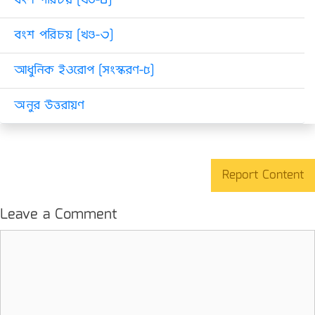
বংশ পরিচয় [খণ্ড-৪]
বংশ পরিচয় [খণ্ড-৩]
আধুনিক ইওরোপ [সংস্করণ-৫]
অনুর উত্তরায়ণ
Report Content
Leave a Comment
Comment