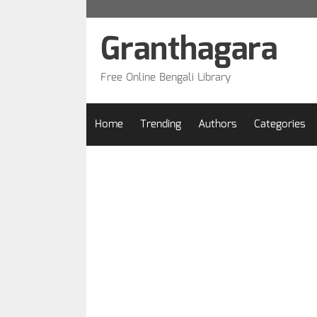
Skip
to
Granthagara
content
Free Online Bengali Library
Home
Trending
Authors
Categories