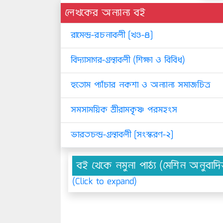
লেখকের অন্যান্য বই
রামেন্দ্র-রচনাবলী [খণ্ড-৪]
বিদ্যাসাগর-গ্রন্থাবলী (শিক্ষা ও বিবিধ)
হুতোম প্যাঁচার নকশা ও অন্যান্য সমাজচিত্র
সমসাময়িক শ্রীরামকৃষ্ণ পরমহংস
ভারতচন্দ্র-গ্রন্থাবলী [সংস্করণ-২]
বই থেকে নমুনা পাঠ্য (মেশিন অনুবাদ
(Click to expand)