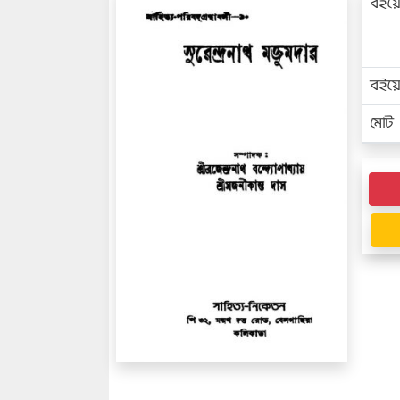
বইয়
বইয
মোট প