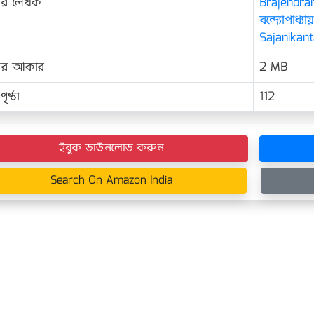
ের লেখক
Brajendran
বন্দ্যোপাধ্যায়
Sajanikant
়ের আকার
2 MB
ৃষ্ঠা
112
ইবুক ডাউনলোড করুন
Search On Amazon India