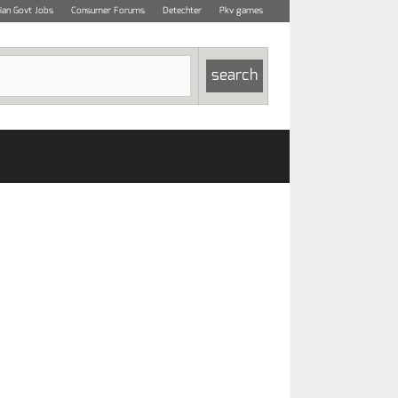
dian Govt Jobs
Consumer Forums
Detechter
Pkv games