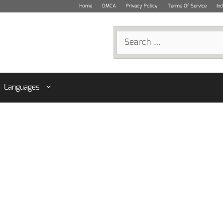
Home
DMCA
Privacy Policy
Terms Of Service
In
Search
for:
Languages