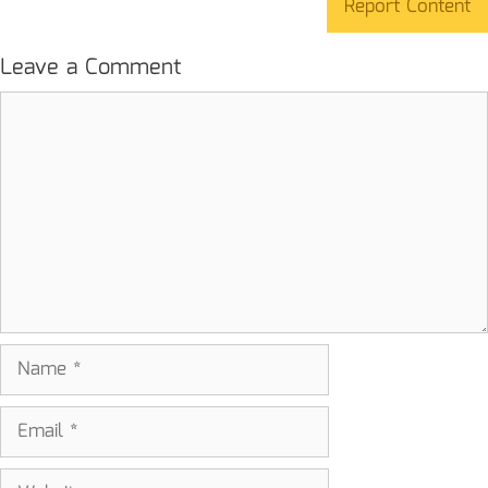
Report Content
Leave a Comment
Comment
Name
Email
Website