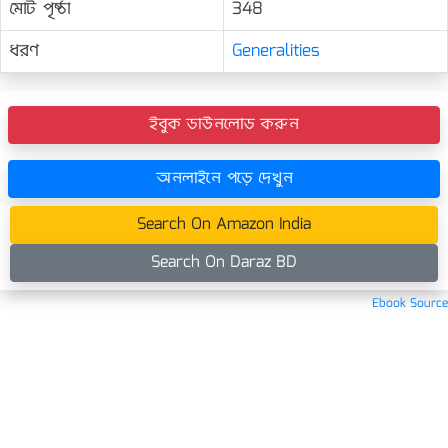
মোট পৃষ্ঠা
348
ধরণ
Generalities
ইবুক ডাউনলোড করুন
অনলাইনে পড়ে দেখুন
Search On Amazon India
Search On Daraz BD
Ebook Source