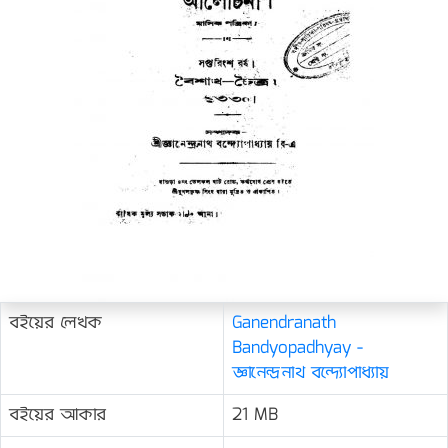
বইয়ের লেখক
Ganendranath
Bandyopadhyay -
জ্ঞানেন্দ্রনাথ বন্দ্যোপাধ্যায়
বইয়ের আকার
21 MB