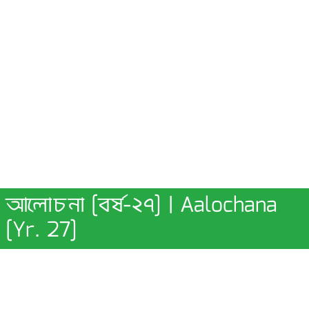
আলোচনা [বর্ষ-২৭] | Aalochana
[Yr. 27]