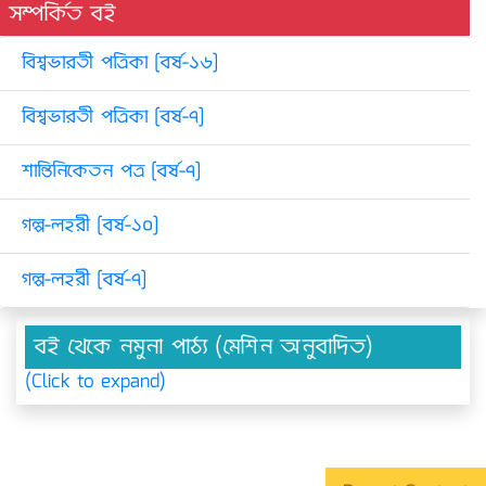
সম্পর্কিত বই
বিশ্বভারতী পত্রিকা [বর্ষ-১৬]
বিশ্বভারতী পত্রিকা [বর্ষ-৭]
শান্তিনিকেতন পত্র [বর্ষ-৭]
গল্প-লহরী [বর্ষ-১০]
গল্প-লহরী [বর্ষ-৭]
বই থেকে নমুনা পাঠ্য (মেশিন অনুবাদিত)
(Click to expand)