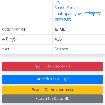
দত্ত
,
Shanti Kumar
Chattopadhyay - শান্তিকুমার
চট্টোপাধ্যায়
বইয়ের আকার
18 MB
মোট পৃষ্ঠা
466
ধরণ
Science
ইবুক ডাউনলোড করুন
অনলাইনে পড়ে দেখুন
Search On Amazon India
Search On Daraz BD