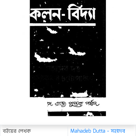
বইয়ের লেখক
Mahadeb Dutta - মহাদেব