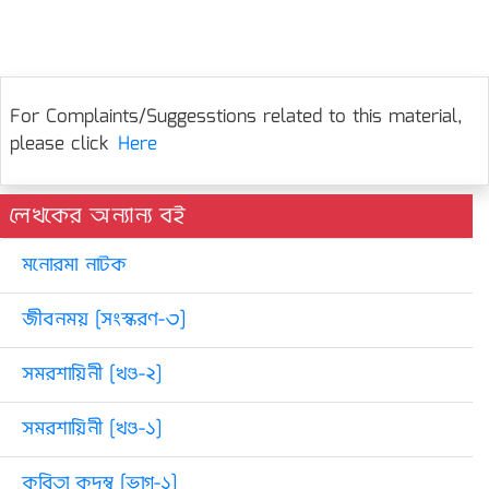
For Complaints/Suggesstions related to this material,
please click
Here
লেখকের অন্যান্য বই
মনোরমা নাটক
জীবনময় [সংস্করণ-৩]
সমরশায়িনী [খণ্ড-২]
সমরশায়িনী [খণ্ড-১]
কবিতা কদম্ব [ভাগ-১]