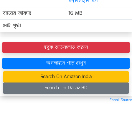
মদনমোহন মিত্র
বইয়ের আকার
16 MB
মোট পৃষ্ঠা
ইবুক ডাউনলোড করুন
অনলাইনে পড়ে দেখুন
Search On Amazon India
Search On Daraz BD
Ebook Source