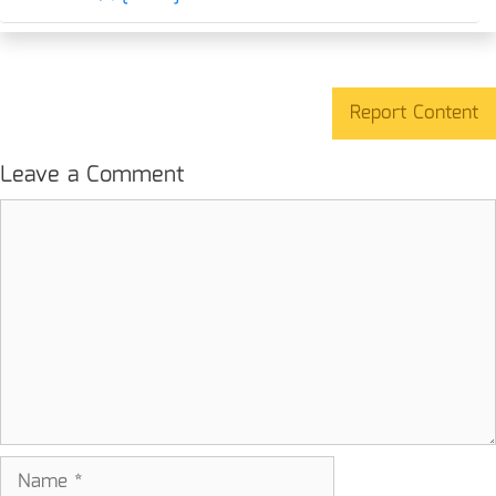
Report Content
Leave a Comment
Comment
Name