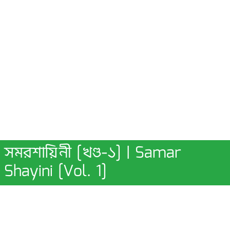
সমরশায়িনী [খণ্ড-১] | Samar
Shayini [Vol. 1]