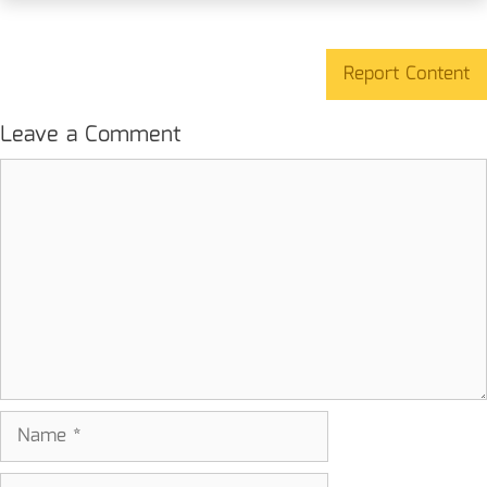
Report Content
Leave a Comment
Comment
Name
Email