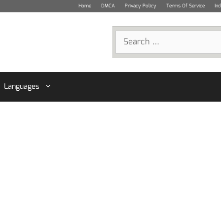
Home
DMCA
Privacy Policy
Terms Of Service
In
Search
for:
Languages