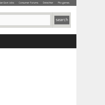
dian Govt Jobs
Consumer Forums
Detechter
Pkv games