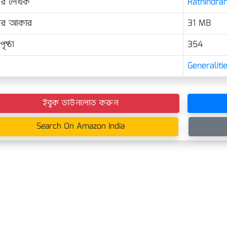
ের লেখক
Rathindran
়ের আকার
31 MB
ৃষ্ঠা
354
Generaliti
ইবুক ডাউনলোড করুন
Search On Amazon India