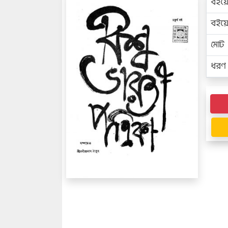
বইয়
বইয
মোট প
ধরণ