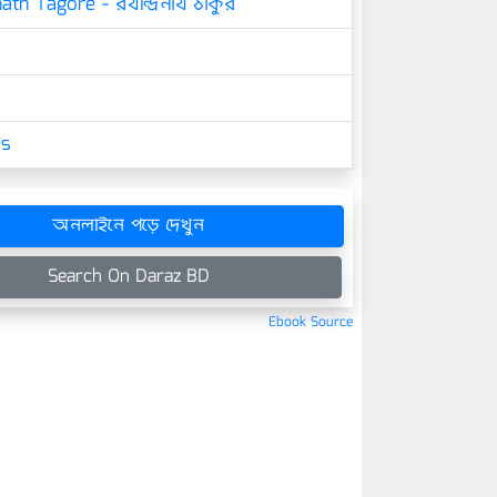
ath Tagore - রথীন্দ্রনাথ ঠাকুর
es
অনলাইনে পড়ে দেখুন
Search On Daraz BD
Ebook Source