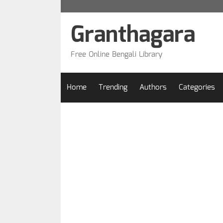
Skip
to
Granthagara
content
Free Online Bengali Library
Home
Trending
Authors
Categories