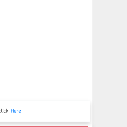
lick
Here