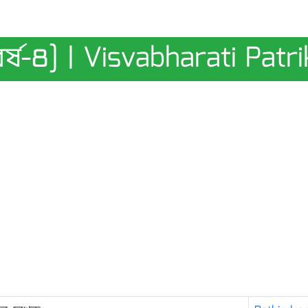
[বর্ষ-৪] | Visvabharati Patr