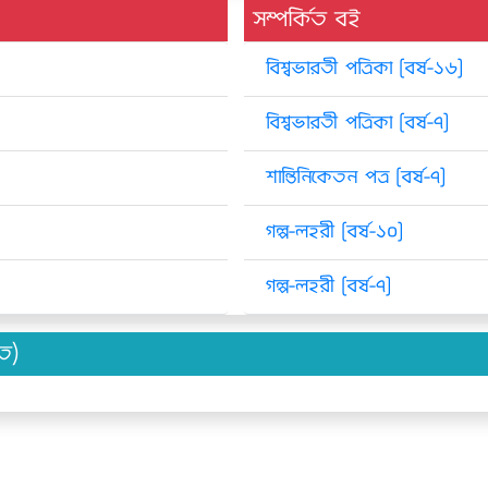
সম্পর্কিত বই
বিশ্বভারতী পত্রিকা [বর্ষ-১৬]
বিশ্বভারতী পত্রিকা [বর্ষ-৭]
শান্তিনিকেতন পত্র [বর্ষ-৭]
গল্প-লহরী [বর্ষ-১০]
গল্প-লহরী [বর্ষ-৭]
িত)