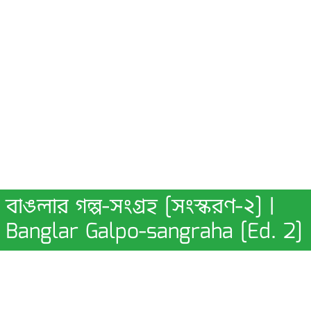
বাঙলার গল্প-সংগ্রহ [সংস্করণ-২] |
Banglar Galpo-sangraha [Ed. 2]