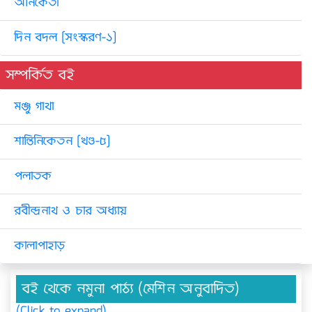
অনিকেতা
দিন বদল [সংস্করণ-১]
সম্পর্কিত বই
মঞ্জু গাথা
শান্তিনিকেতন [খণ্ড-৫]
পলাতক
রবীন্দ্রনাথ ও চার অধ্যায়
কালাপাহাড়
বই থেকে নমুনা পাঠ্য (মেশিন অনুবাদিত)
(Click to expand)