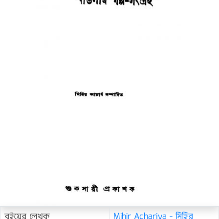
বইয়ের লেখক
Mihir Acharjya - মিহির