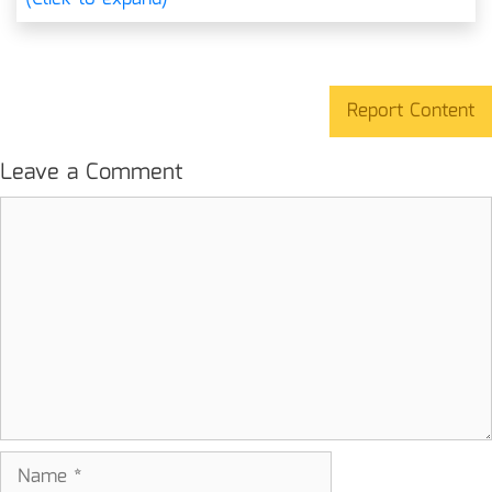
Report Content
Leave a Comment
Comment
Name