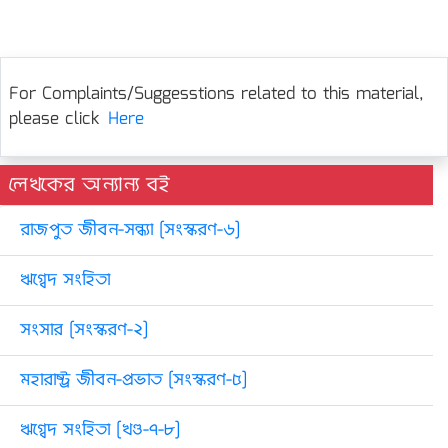
For Complaints/Suggesstions related to this material,
please click
Here
লেখকের অন্যান্য বই
রাজপুত জীবন-সন্ধ্যা [সংস্করণ-৬]
ঋগ্বেদ সংহিতা
সংসার [সংস্করণ-২]
মহারাষ্ট্র জীবন-প্রভাত [সংস্করণ-৫]
ঋগ্বেদ সংহিতা [খণ্ড-৭-৮]