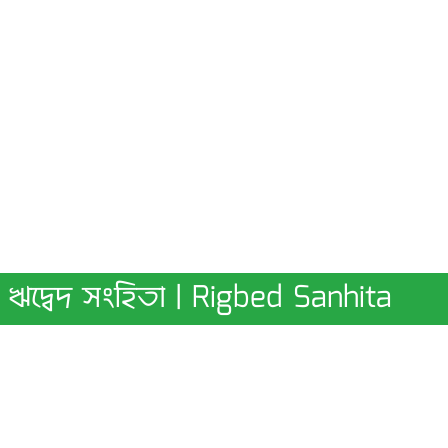
ঋদ্বেদ সংহিতা | Rigbed Sanhita