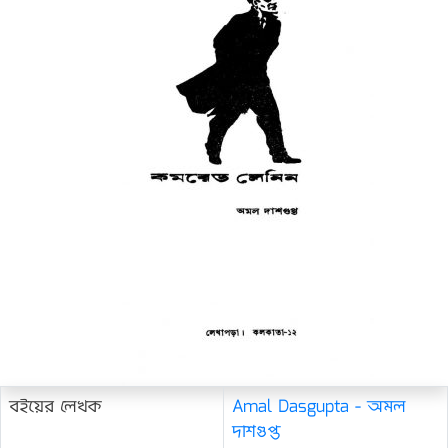
বইয়ের লেখক
Amal Dasgupta - অমল
দাশগুপ্ত