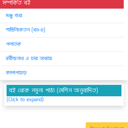
সম্পর্কিত বই
মঞ্জু গাথা
শান্তিনিকেতন [খণ্ড-৫]
পলাতক
রবীন্দ্রনাথ ও চার অধ্যায়
কালাপাহাড়
বই থেকে নমুনা পাঠ্য (মেশিন অনুবাদিত)
(Click to expand)