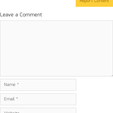
Report Content
Leave a Comment
Comment
Name
Email
Website