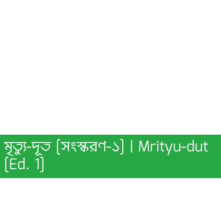
মৃত্যু-দূত [সংস্করণ-১] | Mrityu-dut
[Ed. 1]