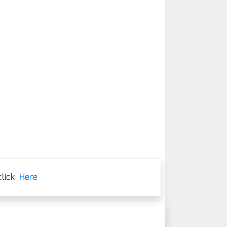
lick
Here