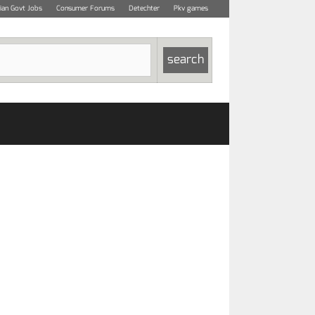
dian Govt Jobs
Consumer Forums
Detechter
Pkv games