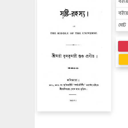
বইয়
বইয
মোট প