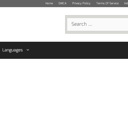
Home
DMCA
Privacy Policy
Terms Of Service
In
Search
for:
Languages