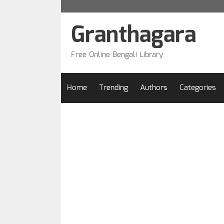
Skip
to
Granthagara
content
Free Online Bengali Library
Home
Trending
Authors
Categories