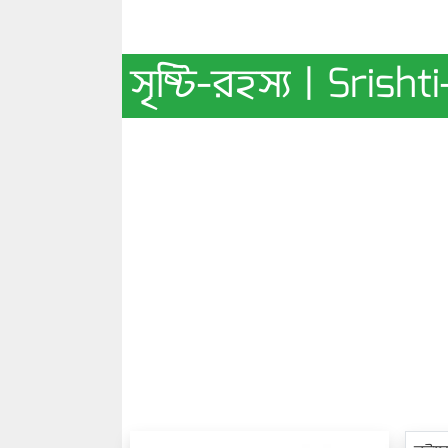
সৃষ্টি-রহস্য | Srish