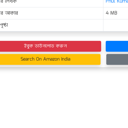
ের লেখক
Phul Kumar
়ের আকার
4 MB
ৃষ্ঠা
ইবুক ডাউনলোড করুন
Search On Amazon India