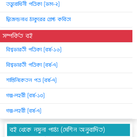
তত্ত্ববোধিনী পত্রিকা [ভাগ-২]
দ্বিজেন্দ্রনাথ ঠাকুরের শ্রেষ্ঠ কবিতা
সম্পর্কিত বই
বিশ্বভারতী পত্রিকা [বর্ষ-১৬]
বিশ্বভারতী পত্রিকা [বর্ষ-৭]
শান্তিনিকেতন পত্র [বর্ষ-৭]
গল্প-লহরী [বর্ষ-১০]
গল্প-লহরী [বর্ষ-৭]
বই থেকে নমুনা পাঠ্য (মেশিন অনুবাদিত)