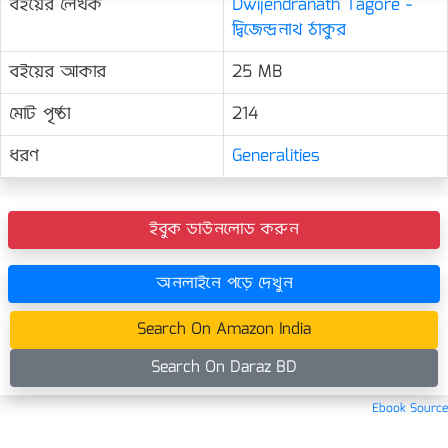
বইয়ের লেখক
Dwijendranath Tagore -
দ্বিজেন্দ্রনাথ ঠাকুর
বইয়ের আকার
25 MB
মোট পৃষ্ঠা
214
ধরণ
Generalities
ইবুক ডাউনলোড করুন
অনলাইনে পড়ে দেখুন
Search On Amazon India
Search On Daraz BD
Ebook Source