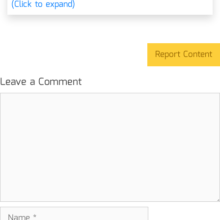
(Click to expand)
Report Content
Leave a Comment
Comment
Name