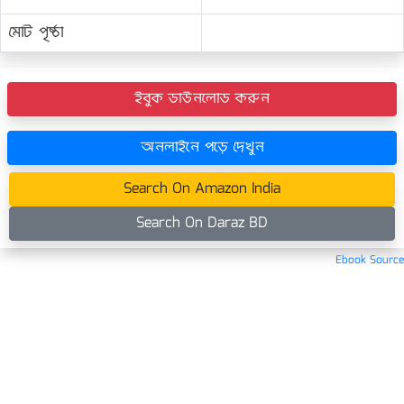
মোট পৃষ্ঠা
ইবুক ডাউনলোড করুন
অনলাইনে পড়ে দেখুন
Search On Amazon India
Search On Daraz BD
Ebook Source