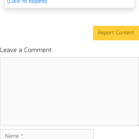
(Click to expand)
Report Content
Leave a Comment
Comment
Name