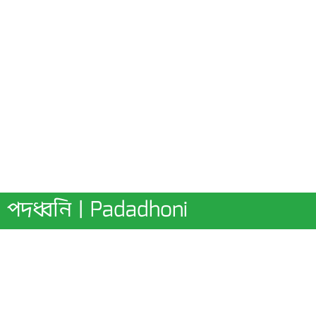
পদধ্বনি | Padadhoni