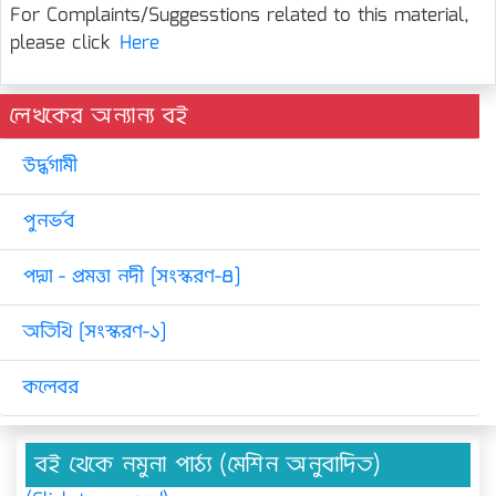
For Complaints/Suggesstions related to this material,
please click
Here
লেখকের অন্যান্য বই
উর্দ্ধগামী
পুনর্ভব
পদ্মা - প্রমত্তা নদী [সংস্করণ-৪]
অতিথি [সংস্করণ-১]
কলেবর
বই থেকে নমুনা পাঠ্য (মেশিন অনুবাদিত)