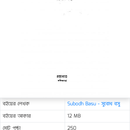
বইয়ের লেখক
Subodh Basu - সুবোধ বসু
বইয়ের আকার
12 MB
মোট পৃষ্ঠা
250